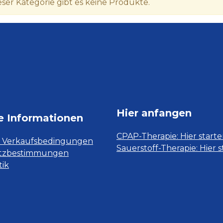
eser Kategorie gibt es keine Produkte.
Hier anfangen
e Informationen
CPAP-Therapie: Hier start
e Verkaufsbedingungen
Sauerstoff-Therapie:
Hier 
tzbestimmungen
tik